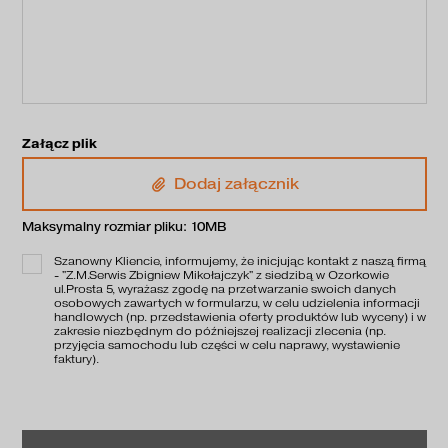
Załącz plik
Dodaj załącznik
Maksymalny rozmiar pliku: 10MB
Szanowny Kliencie, informujemy, że inicjując kontakt z naszą firmą
- "Z.M.Serwis Zbigniew Mikołajczyk" z siedzibą w Ozorkowie
ul.Prosta 5, wyrażasz zgodę na przetwarzanie swoich danych
osobowych zawartych w formularzu, w celu udzielenia informacji
handlowych (np. przedstawienia oferty produktów lub wyceny) i w
zakresie niezbędnym do późniejszej realizacji zlecenia (np.
przyjęcia samochodu lub części w celu naprawy, wystawienie
faktury).