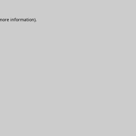
 more information)
.