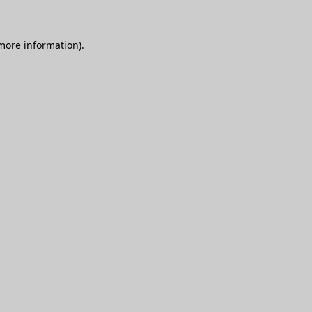
 more information)
.