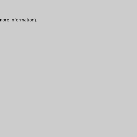
 more information)
.