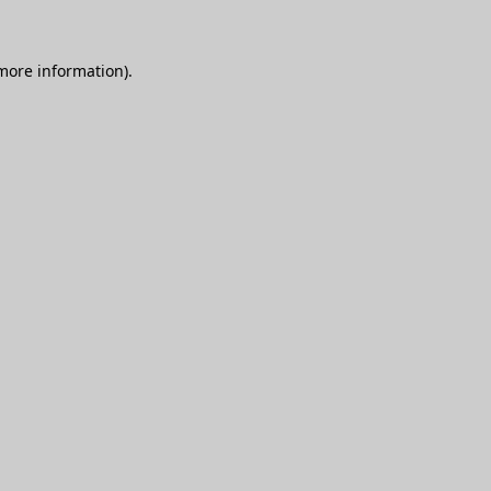
 more information)
.