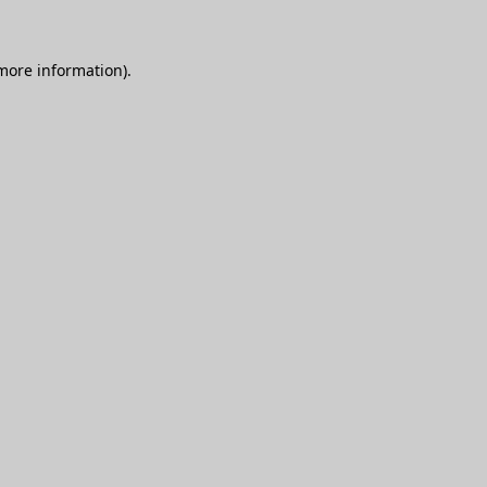
 more information)
.