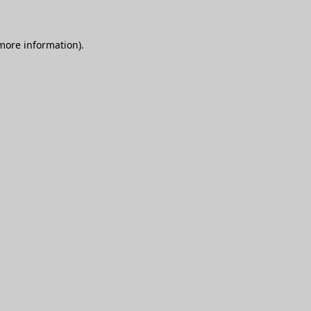
 more information)
.