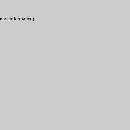
 more information)
.