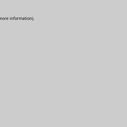
 more information)
.