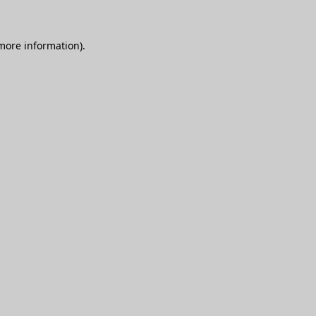
 more information)
.