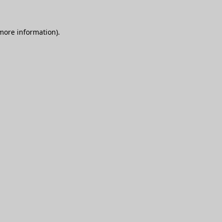
 more information)
.