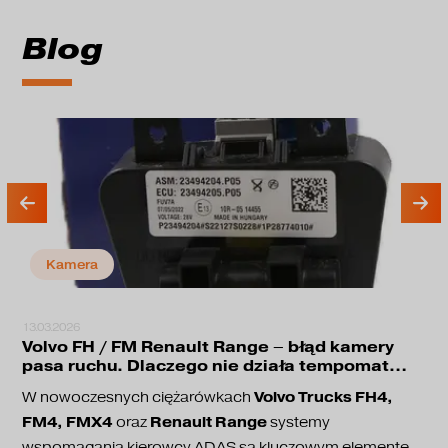
Blog
Kamera
13.03.2026
Volvo FH / FM Renault Range – błąd kamery
pasa ruchu. Dlaczego nie działa tempomat
adaptacyjny?
Volvo Trucks FH4,
W nowoczesnych ciężarówkach
FM4, FMX4
Renault Range
oraz
systemy
wspomagania kierowcy ADAS są kluczowym elementem