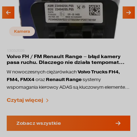
Kamera
13.03.2026
Volvo FH / FM Renault Range – błąd kamery
pasa ruchu. Dlaczego nie działa tempomat
adaptacyjny?
Volvo Trucks FH4,
W nowoczesnych ciężarówkach
FM4, FMX4
Renault Range
oraz
systemy
wspomagania kierowcy ADAS są kluczowym elementem
bezpieczeństwa jazdy. Odpowiadają one między innymi
utrzymanie pasa ruchu
Czytaj więcej
za:
adaptacyjny tempomat
ostrzeganie przed kolizją
coraz częściej pojawia
automatyczne hamowanie awaryjne
W tych pojazdach ciężarowych
Zobacz wszystkie
się problem, w którym przestaje działać kamera
pasa ruchu
, a na wyświetlaczu pojawiają się błędy.