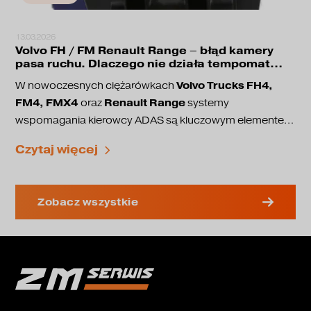
13.03.2026
Volvo FH / FM Renault Range – błąd kamery
pasa ruchu. Dlaczego nie działa tempomat
adaptacyjny?
Volvo Trucks FH4,
W nowoczesnych ciężarówkach
FM4, FMX4
Renault Range
oraz
systemy
wspomagania kierowcy ADAS są kluczowym elementem
bezpieczeństwa jazdy. Odpowiadają one między innymi
utrzymanie pasa ruchu
Czytaj więcej
za:
adaptacyjny tempomat
ostrzeganie przed kolizją
coraz częściej pojawia
automatyczne hamowanie awaryjne
W tych pojazdach ciężarowych
Zobacz wszystkie
się problem, w którym przestaje działać kamera
pasa ruchu
, a na wyświetlaczu pojawiają się błędy.
Radar sensor fault
Lane assist unavailable
Po pojawieniu się takiego komunikatu część systemów
bezpieczeństwa przestaje działać.