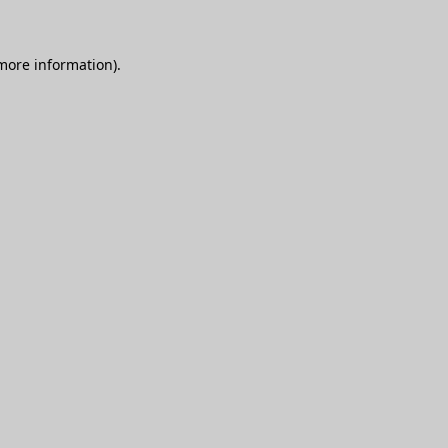
 more information)
.