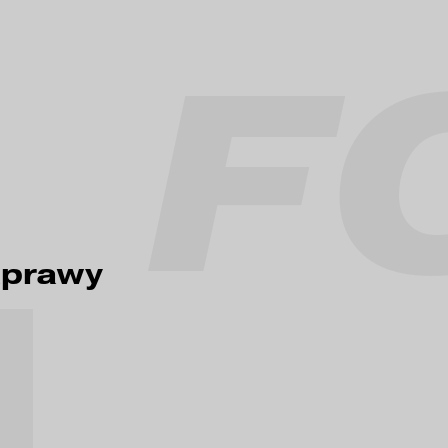
F
aprawy