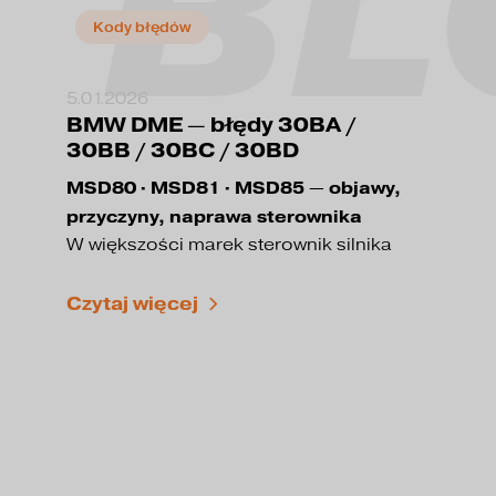
BL
Kody błędów
5.01.2026
BMW DME — błędy 30BA /
30BB / 30BC / 30BD
MSD80 · MSD81 · MSD85 — objawy,
przyczyny, naprawa sterownika
W większości marek sterownik silnika
określany jest jako ECU, natomiast BMW
stosuje nazwę:
Czytaj więcej
DME — Digital Motor Electronics
👉
30BA / 30BB / 30BC /
Dlatego błędy
30BD
w testerze są zwykle opisane jako:
DME – Digital Motor Electronics –
Internal Failure
lub