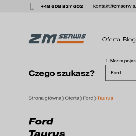
+48 608 837 602
kontakt@zmserwis
Oferta
Blog
1_Marka poja
Czego szukasz?
Ford
Strona główna
❯
Oferta
❯
Ford
❯
Taurus
Ford
Taurus