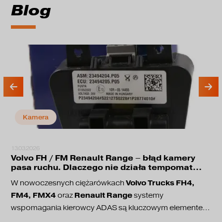
Blog
Kamera
13.03.2026
Volvo FH / FM Renault Range – błąd kamery
pasa ruchu. Dlaczego nie działa tempomat
adaptacyjny?
Volvo Trucks FH4,
W nowoczesnych ciężarówkach
FM4, FMX4
Renault Range
oraz
systemy
wspomagania kierowcy ADAS są kluczowym elementem
bezpieczeństwa jazdy. Odpowiadają one między innymi
utrzymanie pasa ruchu