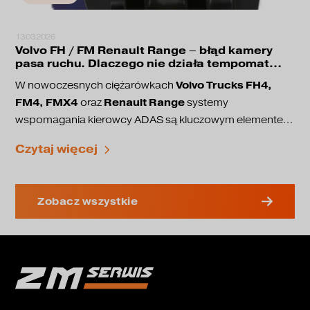
13.03.2026
Volvo FH / FM Renault Range – błąd kamery
pasa ruchu. Dlaczego nie działa tempomat
adaptacyjny?
Volvo Trucks FH4,
W nowoczesnych ciężarówkach
FM4, FMX4
Renault Range
oraz
systemy
wspomagania kierowcy ADAS są kluczowym elementem
bezpieczeństwa jazdy. Odpowiadają one między innymi
utrzymanie pasa ruchu
Czytaj więcej
za:
adaptacyjny tempomat
ostrzeganie przed kolizją
coraz częściej pojawia
automatyczne hamowanie awaryjne
W tych pojazdach ciężarowych
Zobacz wszystkie
się problem, w którym przestaje działać kamera
pasa ruchu
, a na wyświetlaczu pojawiają się błędy.
Radar sensor fault
Lane assist unavailable
Po pojawieniu się takiego komunikatu część systemów
bezpieczeństwa przestaje działać.