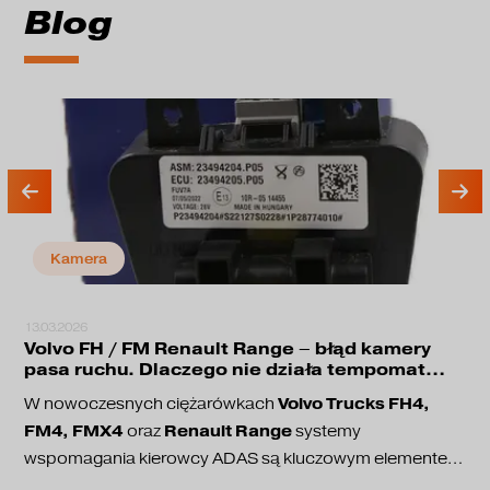
Blog
Kamera
13.03.2026
Volvo FH / FM Renault Range – błąd kamery
pasa ruchu. Dlaczego nie działa tempomat
adaptacyjny?
Volvo Trucks FH4,
W nowoczesnych ciężarówkach
FM4, FMX4
Renault Range
oraz
systemy
wspomagania kierowcy ADAS są kluczowym elementem
bezpieczeństwa jazdy. Odpowiadają one między innymi
utrzymanie pasa ruchu