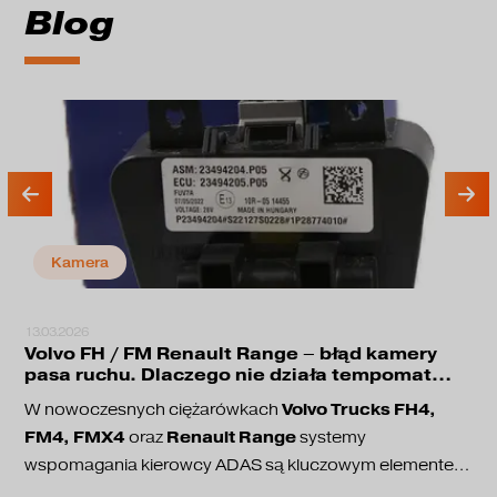
Blog
Kamera
13.03.2026
Volvo FH / FM Renault Range – błąd kamery
pasa ruchu. Dlaczego nie działa tempomat
adaptacyjny?
Volvo Trucks FH4,
W nowoczesnych ciężarówkach
FM4, FMX4
Renault Range
oraz
systemy
wspomagania kierowcy ADAS są kluczowym elementem
bezpieczeństwa jazdy. Odpowiadają one między innymi
utrzymanie pasa ruchu