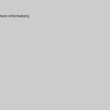
 more information)
.