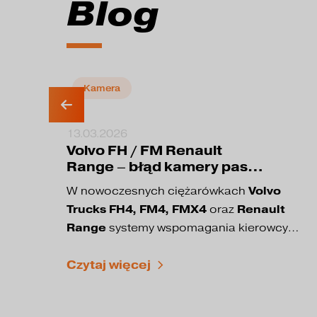
Blog
Kamera
13.03.2026
Volvo FH / FM Renault
Range – błąd kamery pasa
ruchu. Dlaczego nie działa
Volvo
W nowoczesnych ciężarówkach
tempomat adaptacyjny?
Trucks FH4, FM4, FMX4
Renault
oraz
Range
systemy wspomagania kierowcy
ADAS są kluczowym elementem
utrzymanie pasa ruchu
bezpieczeństwa jazdy. Odpowiadają one
adaptacyjny tempomat
Czytaj więcej
między innymi za:
ostrzeganie przed kolizją
automatyczne hamowanie awaryjne
coraz
W tych pojazdach ciężarowych