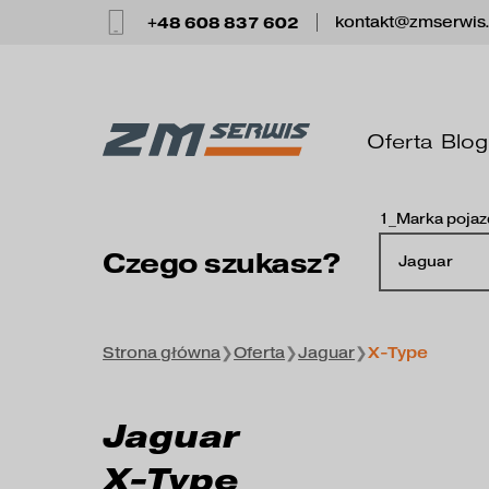
+48 608 837 602
kontakt@zmserwis
Oferta
Blog
1_Marka poja
Czego szukasz?
Jaguar
Strona główna
❯
Oferta
❯
Jaguar
❯
X-Type
Jaguar
X-Type