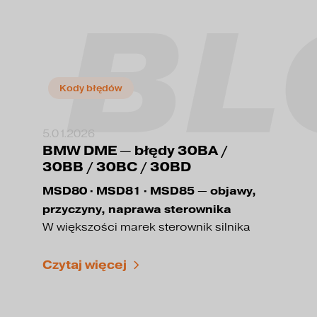
BL
Kody błędów
5.01.2026
BMW DME — błędy 30BA /
30BB / 30BC / 30BD
MSD80 · MSD81 · MSD85 — objawy,
przyczyny, naprawa sterownika
W większości marek sterownik silnika
określany jest jako ECU, natomiast BMW
stosuje nazwę:
Czytaj więcej
DME — Digital Motor Electronics
👉
30BA / 30BB / 30BC /
Dlatego błędy