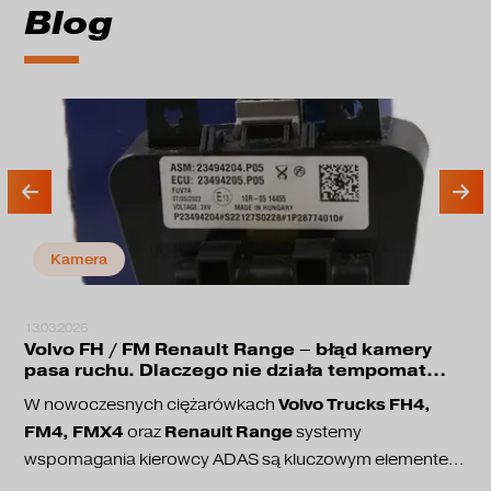
Blog
Kamera
13.03.2026
Volvo FH / FM Renault Range – błąd kamery
pasa ruchu. Dlaczego nie działa tempomat
adaptacyjny?
Volvo Trucks FH4,
W nowoczesnych ciężarówkach
FM4, FMX4
Renault Range
oraz
systemy
wspomagania kierowcy ADAS są kluczowym elementem
bezpieczeństwa jazdy. Odpowiadają one między innymi
utrzymanie pasa ruchu