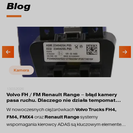
Blog
Kamera
13.03.2026
Volvo FH / FM Renault Range – błąd kamery
pasa ruchu. Dlaczego nie działa tempomat
adaptacyjny?
Volvo Trucks FH4,
W nowoczesnych ciężarówkach
FM4, FMX4
Renault Range
oraz
systemy
wspomagania kierowcy ADAS są kluczowym elementem
bezpieczeństwa jazdy. Odpowiadają one między innymi
utrzymanie pasa ruchu