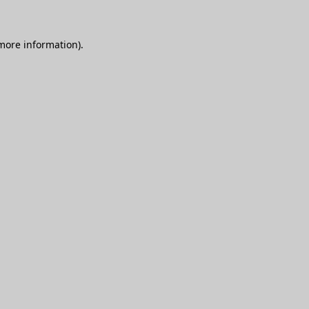
 more information)
.