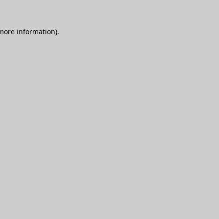
 more information)
.