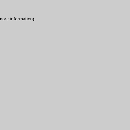
 more information)
.