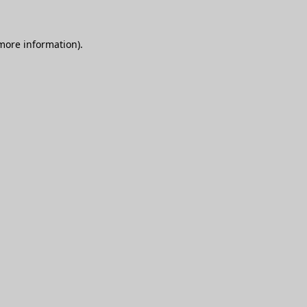
 more information)
.