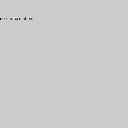
 more information)
.