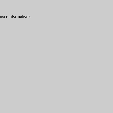
 more information)
.