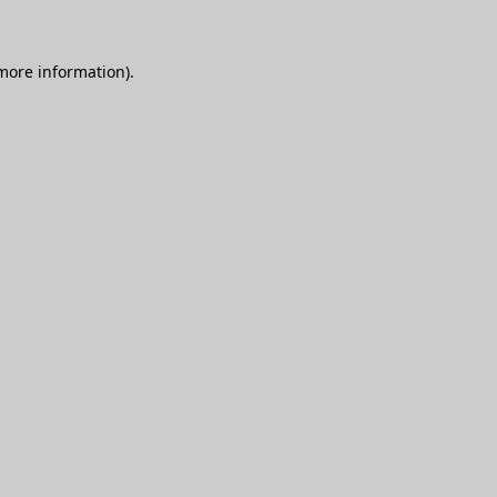
 more information)
.