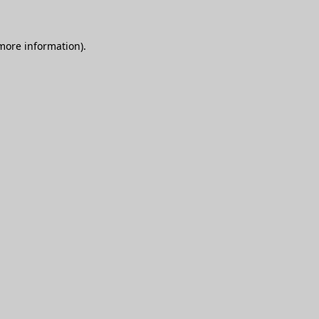
 more information)
.