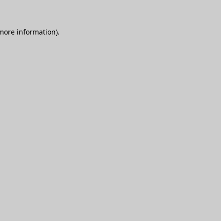
 more information)
.