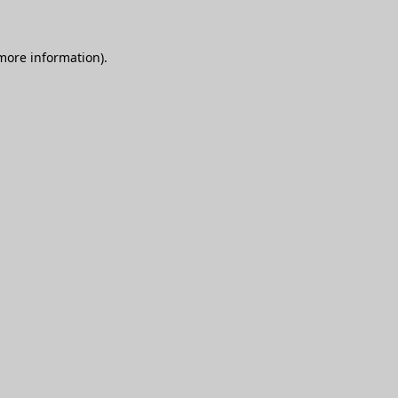
 more information)
.