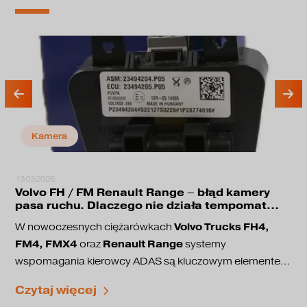
Kamera
13.03.2026
Volvo FH / FM Renault Range – błąd kamery
pasa ruchu. Dlaczego nie działa tempomat
adaptacyjny?
Volvo Trucks FH4,
W nowoczesnych ciężarówkach
FM4, FMX4
Renault Range
oraz
systemy
wspomagania kierowcy ADAS są kluczowym elementem
bezpieczeństwa jazdy. Odpowiadają one między innymi
utrzymanie pasa ruchu
Czytaj więcej
za:
adaptacyjny tempomat