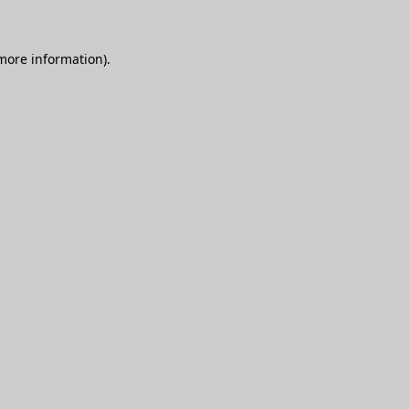
 more information)
.