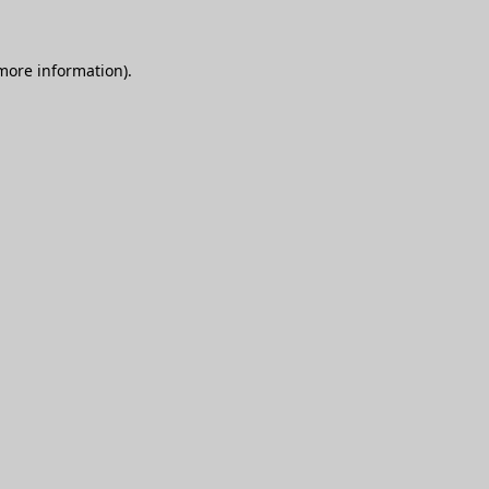
 more information)
.