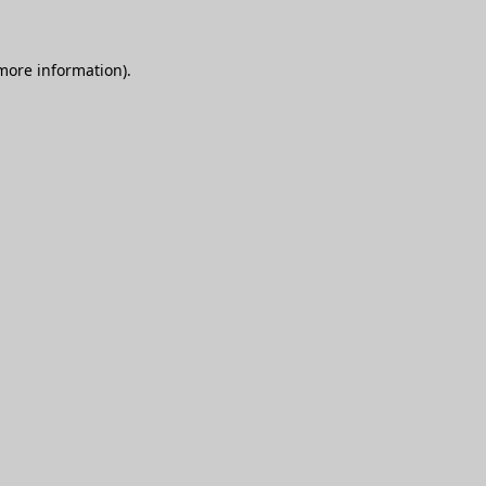
 more information)
.