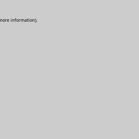
 more information)
.