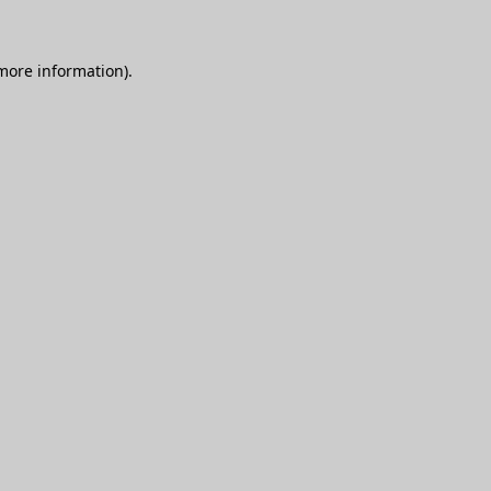
 more information)
.