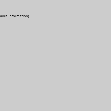
 more information)
.