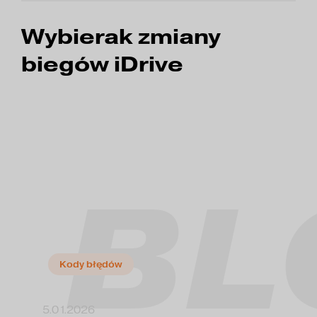
Wybierak zmiany
biegów iDrive
BL
Kody błędów
5.01.2026