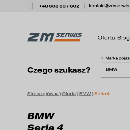
+48 608 837 602
kontakt@zmserwis
Oferta
Blog
1_Marka poja
Czego szukasz?
BMW
Strona główna
❯
Oferta
❯
BMW
❯
Seria 4
BMW
Seria 4