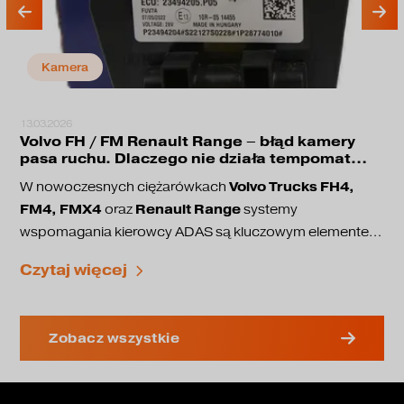
Kamera
13.03.2026
Volvo FH / FM Renault Range – błąd kamery
pasa ruchu. Dlaczego nie działa tempomat
adaptacyjny?
Volvo Trucks FH4,
W nowoczesnych ciężarówkach
FM4, FMX4
Renault Range
oraz
systemy
wspomagania kierowcy ADAS są kluczowym elementem
bezpieczeństwa jazdy. Odpowiadają one między innymi
utrzymanie pasa ruchu
Czytaj więcej
za:
adaptacyjny tempomat
ostrzeganie przed kolizją
coraz częściej pojawia
automatyczne hamowanie awaryjne
W tych pojazdach ciężarowych
Zobacz wszystkie
się problem, w którym przestaje działać kamera
pasa ruchu
, a na wyświetlaczu pojawiają się błędy.
Radar sensor fault