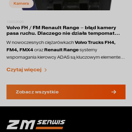
Kamera
13.03.2026
Volvo FH / FM Renault Range – błąd kamery
pasa ruchu. Dlaczego nie działa tempomat
adaptacyjny?
Volvo Trucks FH4,
W nowoczesnych ciężarówkach
FM4, FMX4
Renault Range
oraz
systemy
wspomagania kierowcy ADAS są kluczowym elementem
bezpieczeństwa jazdy. Odpowiadają one między innymi
utrzymanie pasa ruchu
Czytaj więcej
za:
adaptacyjny tempomat
ostrzeganie przed kolizją
coraz częściej pojawia
automatyczne hamowanie awaryjne
W tych pojazdach ciężarowych
Zobacz wszystkie
się problem, w którym przestaje działać kamera
pasa ruchu
, a na wyświetlaczu pojawiają się błędy.
Radar sensor fault
Lane assist unavailable
Po pojawieniu się takiego komunikatu część systemów
bezpieczeństwa przestaje działać.