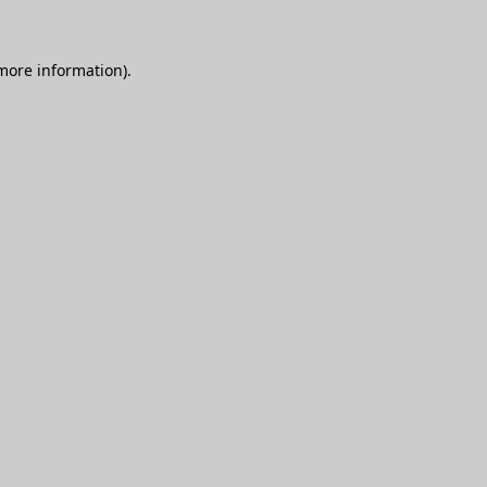
 more information)
.