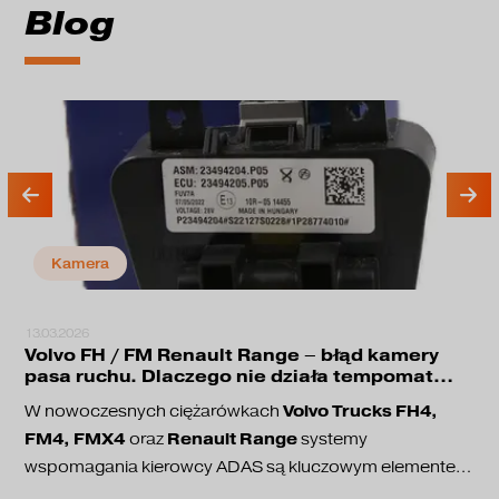
Blog
Kamera
13.03.2026
Volvo FH / FM Renault Range – błąd kamery
pasa ruchu. Dlaczego nie działa tempomat
adaptacyjny?
Volvo Trucks FH4,
W nowoczesnych ciężarówkach
FM4, FMX4
Renault Range
oraz
systemy
wspomagania kierowcy ADAS są kluczowym elementem
bezpieczeństwa jazdy. Odpowiadają one między innymi
utrzymanie pasa ruchu