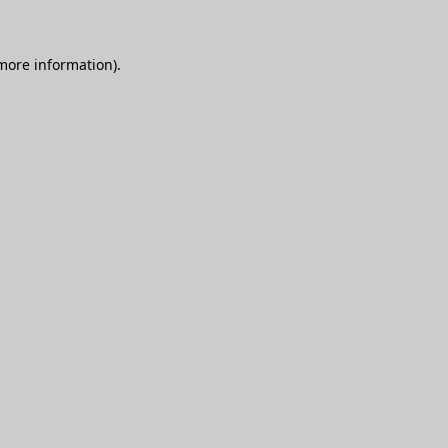
 more information)
.