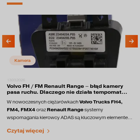
Kamera
13.03.2026
Volvo FH / FM Renault Range – błąd kamery
pasa ruchu. Dlaczego nie działa tempomat
adaptacyjny?
Volvo Trucks FH4,
W nowoczesnych ciężarówkach
FM4, FMX4
Renault Range
oraz
systemy
wspomagania kierowcy ADAS są kluczowym elementem
bezpieczeństwa jazdy. Odpowiadają one między innymi
utrzymanie pasa ruchu
Czytaj więcej
za:
adaptacyjny tempomat